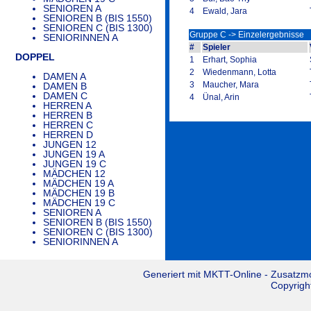
SENIOREN A
4
Ewald, Jara
SENIOREN B (BIS 1550)
SENIOREN C (BIS 1300)
Gruppe C -> Einzelergebnisse
SENIORINNEN A
#
Spieler
DOPPEL
1
Erhart, Sophia
2
Wiedenmann, Lotta
DAMEN A
3
Maucher, Mara
DAMEN B
DAMEN C
4
Ünal, Arin
HERREN A
HERREN B
HERREN C
HERREN D
JUNGEN 12
JUNGEN 19 A
JUNGEN 19 C
MÄDCHEN 12
MÄDCHEN 19 A
MÄDCHEN 19 B
MÄDCHEN 19 C
SENIOREN A
SENIOREN B (BIS 1550)
SENIOREN C (BIS 1300)
SENIORINNEN A
Generiert mit
MKTT-Online
- Zusatzm
Copyrigh