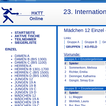
23. Internati
Mädchen 12 Einzel 
STARTSEITE
AKTIVE TISCHE
Links:
TEILNEHMER
Gruppe A
Gruppe B
Gr
SIEGERLISTE
GRUPPEN
KO-FELD
EINZEL
Vorrunde:
DAMEN A
DAMEN B (BIS 1300)
Gruppe A -> Einzelergebnisse
DAMEN C (BIS 1100)
#
Spieler
HERREN A
1
Sommerkorn, Melissa
HERREN B 1301-1700
2
Richter, Emilia
HERREN C (BIS 1500)
HERREN D (BIS 1300)
3
Deininger, Katharina
JUNGEN 12
4
Güngör, Simay Ece
JUNGEN 19 A
JUNGEN 19 B
Gruppe B -> Einzelergebnisse
JUNGEN 19 C
JUNGEN 19 D
#
Spieler
MÄDCHEN 12
1
Li, Maggie
MÄDCHEN 19 A
2
Wohlleb, Laura
MÄDCHEN 19 B
MÄDCHEN 19 C
3
Bui, Bao Thy