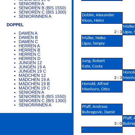
SENIOREN A
SENIOREN B (BIS 1550)
SENIOREN C (BIS 1300)
Dobler, Alexander
SENIORINNEN A
Kloos, Heinz
DOPPEL
Müller
2 : 3
Ligay,
DAMEN A
DAMEN B
Müller, Heiko
DAMEN C
Ligay, Sergey
HERREN A
HERREN B
HERREN C
HERREN D
Jung, Robert
JUNGEN 12
Kate, Costa
JUNGEN 19 A
JUNGEN 19 C
Honold
MÄDCHEN 12
2 : 3
Menho
MÄDCHEN 19 A
MÄDCHEN 19 B
Honold, Alfred
MÄDCHEN 19 C
Menhorn, Otto
SENIOREN A
SENIOREN B (BIS 1550)
SENIOREN C (BIS 1300)
SENIORINNEN A
Pfaff, Andreas
Bubregovic, Damir
Pfaff,
3 : 0
Bubreg
-