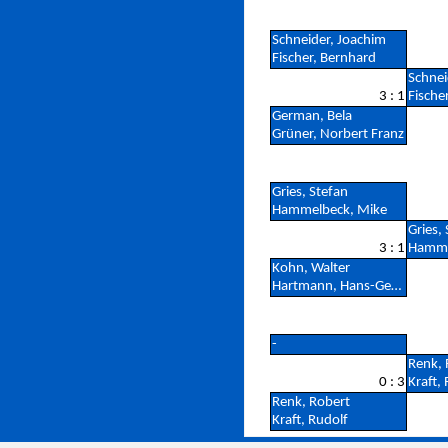
Schneider, Joachim
Fischer, Bernhard
Schnei
3 : 1
Fische
German, Bela
Grüner, Norbert Franz
Gries, Stefan
Hammelbeck, Mike
Gries,
3 : 1
Hamme
Kohn, Walter
Hartmann, Hans-Georg
-
Renk, 
0 : 3
Kraft,
Renk, Robert
Kraft, Rudolf