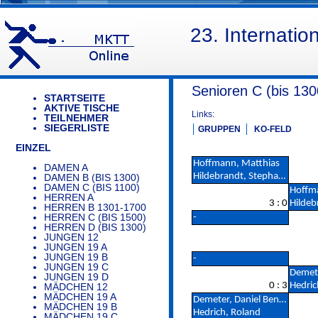
23. Internati
Senioren C (bis 13
STARTSEITE
AKTIVE TISCHE
Links:
TEILNEHMER
SIEGERLISTE
GRUPPEN
KO-FELD
EINZEL
Hoffmann, Matthias
DAMEN A
Hildebrandt, Stephanie
DAMEN B (BIS 1300)
DAMEN C (BIS 1100)
Hoffm
HERREN A
3 : 0
Hildebr
HERREN B 1301-1700
HERREN C (BIS 1500)
-
HERREN D (BIS 1300)
JUNGEN 12
JUNGEN 19 A
JUNGEN 19 B
-
JUNGEN 19 C
JUNGEN 19 D
0 : 3
Hedric
MÄDCHEN 12
MÄDCHEN 19 A
Demeter, Daniel Beniamin
MÄDCHEN 19 B
Hedrich, Roland
MÄDCHEN 19 C