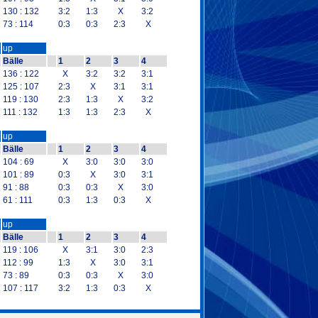
130 : 132
3:2
1:3
X
3:2
73 : 114
0:3
0:3
2:3
X
up
Bälle
1
2
3
4
136 : 122
X
3:2
3:2
3:1
125 : 107
2:3
X
3:1
3:1
119 : 130
2:3
1:3
X
3:2
111 : 132
1:3
1:3
2:3
X
up
Bälle
1
2
3
4
104 : 69
X
3:0
3:0
3:0
101 : 89
0:3
X
3:0
3:1
91 : 88
0:3
0:3
X
3:0
61 : 111
0:3
1:3
0:3
X
up
Bälle
1
2
3
4
119 : 106
X
3:1
3:0
2:3
112 : 99
1:3
X
3:0
3:1
73 : 89
0:3
0:3
X
3:0
107 : 117
3:2
1:3
0:3
X