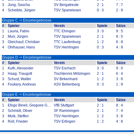
3
Jung, Sascha
SV Bergatreute
2 : 1
7 : 7
4
Scheible, Jürgen
TSV Sparwiesen
0 : 3
2 : 9
Gruppe C -> Einzelergebnisse
#
Spieler
Verein
Spiele
Sätze
1
Lauria, Fabio
TTC Ehingen
3 : 0
9 : 5
2
Murr, Jürgen
TSV Sparwiesen
2 : 1
8 : 5
3
Gleichauf, Christian
TTC Laufenburg
1 : 2
6 : 8
4
Ohlhauser, Hans
TSV Herrlingen
0 : 3
4 : 9
Gruppe D -> Einzelergebnisse
#
Spieler
Verein
Spiele
Sätze
1
Kuth, Alexander
TSV Eschach
3 : 0
9 : 0
2
Haag, Traugott
Tischtennis Mötzingen
2 : 1
6 : 4
3
Schust, Walter
SV Birkenhard
1 : 2
3 : 6
4
Foukery, Andreas
ASV Bellenberg
0 : 3
1 : 9
Gruppe E -> Einzelergebnisse
#
Spieler
Verein
Spiele
Sätze
1
Efogo Bineli, Gregoire Gerlin
VfB Stuttgart
2 : 1
8 : 4
2
Schmidt, Oliver
SF Rammingen
2 : 1
7 : 4
3
Moik, Steffen
TSV Herrlingen
1 : 2
3 : 6
4
Roll, Frieder
TSV Ertingen
1 : 2
4 : 8