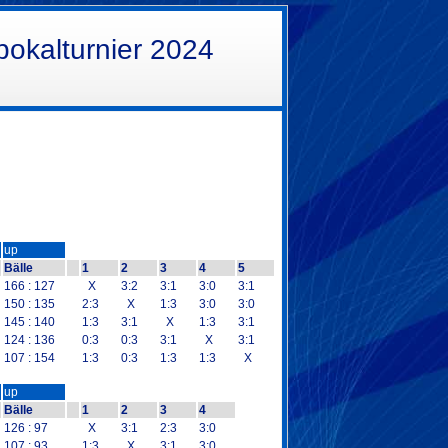
pokalturnier 2024
up
Bälle
1
2
3
4
5
166 : 127
X
3:2
3:1
3:0
3:1
150 : 135
2:3
X
1:3
3:0
3:0
145 : 140
1:3
3:1
X
1:3
3:1
124 : 136
0:3
0:3
3:1
X
3:1
107 : 154
1:3
0:3
1:3
1:3
X
up
Bälle
1
2
3
4
126 : 97
X
3:1
2:3
3:0
107 : 93
1:3
X
3:1
3:0