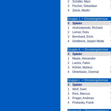
2
Schäfer, Marc
3
Fischer, Sebastian
4
Zwick, Martin
Gruppe J -> Einzelergebnisse
#
Spieler
1
Andrzejewski, Richard
2
Lerner, Felix
3
Bernhard, Erich
4
Goldbeck, Jasper Malte
Gruppe K -> Einzelergebnisse
#
Spieler
1
Mayle, Alexander
2
Lauria, Fabio
3
Köhler, Markus
4
Omerbasic, Dzemal
Gruppe L -> Einzelergebnisse
#
Spieler
1
Wolf, Sven
2
Reis, Marcus
3
Prager, Andreas
4
Prokasky, Frank