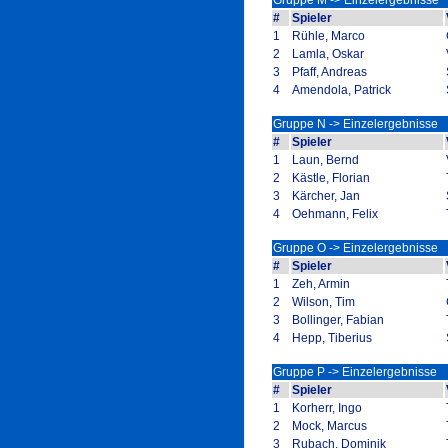
Gruppe M -> Einzelergebnisse
#
Spieler
1
Rühle, Marco
2
Lamla, Oskar
3
Pfaff, Andreas
4
Amendola, Patrick
Gruppe N -> Einzelergebnisse
#
Spieler
1
Laun, Bernd
2
Kästle, Florian
3
Kärcher, Jan
4
Oehmann, Felix
Gruppe O -> Einzelergebnisse
#
Spieler
1
Zeh, Armin
2
Wilson, Tim
3
Bollinger, Fabian
4
Hepp, Tiberius
Gruppe P -> Einzelergebnisse
#
Spieler
1
Korherr, Ingo
2
Mock, Marcus
3
Rubach, Dominik