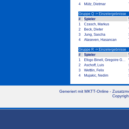
4
Mütz, Dietmar
Gruppe Q -> Einzelergebnisse
#
Spieler
1
Czasch, Markus
2
Beck, Dieter
3
Jung, Sascha
4
Ataseven, Hasancan
Gruppe R -> Einzelergebnisse
#
Spieler
1
Efogo Bineli, Gregoire Gerlin
2
Aschoff, Luis
3
Wettlin, Felix
4
Mujakic, Nedim
Generiert mit
MKTT-Online
- Zusatzm
Copyrigh