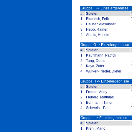
Gruppe F -> Einzelergebnisse
#
Spieler
1
Blumrich, Felix
2
Hauser, Alexander
3
Hepp, Rainer
4
Ahmic, Husein
Gruppe G -> Einzelergebnisse
#
Spieler
1
Kauffmann, Patrick
2
Tang, Denis
3
Kaya, Zafer
4
Würker-Friedel, Dieter
Gruppe H -> Einzelergebnisse
#
Spieler
1
Freund, Andy
2
Fieberg, Matthias
3
Buhmann, Timur
4
Schweiss, Paul
Gruppe I -> Einzelergebnisse
#
Spieler
1
Krehl, Mario