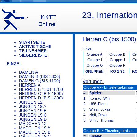
23. Internati
Herren C (bis 1500)
STARTSEITE
AKTIVE TISCHE
Links:
TEILNEHMER
Gruppe A
Gruppe B
Gr
SIEGERLISTE
Gruppe I
Gruppe J
Gr
EINZEL
Gruppe Q
Gruppe R
GRUPPEN
KO-1-32
KO
DAMEN A
DAMEN B (BIS 1300)
DAMEN C (BIS 1100)
Vorrunde:
HERREN A
Gruppe A -> Einzelergebnisse
HERREN B 1301-1700
#
Spieler
HERREN C (BIS 1500)
HERREN D (BIS 1300)
1
Konrad, Willi
JUNGEN 12
2
Höß, Florin
JUNGEN 19 A
3
Wiest, Lukas
JUNGEN 19 B
JUNGEN 19 C
4
Neff, Oliver
JUNGEN 19 D
5
Simic, Thomas
MÄDCHEN 12
MÄDCHEN 19 A
Gruppe B -> Einzelergebnisse
MÄDCHEN 19 B
MÄDCHEN 19 C
#
Spieler