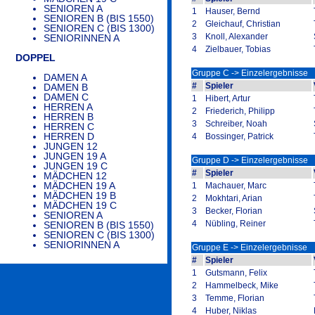
SENIOREN A
1
Hauser, Bernd
SENIOREN B (BIS 1550)
2
Gleichauf, Christian
SENIOREN C (BIS 1300)
3
Knoll, Alexander
SENIORINNEN A
4
Zielbauer, Tobias
DOPPEL
Gruppe C -> Einzelergebnisse
DAMEN A
#
Spieler
DAMEN B
DAMEN C
1
Hibert, Artur
HERREN A
2
Friederich, Philipp
HERREN B
3
Schreiber, Noah
HERREN C
HERREN D
4
Bossinger, Patrick
JUNGEN 12
JUNGEN 19 A
Gruppe D -> Einzelergebnisse
JUNGEN 19 C
#
Spieler
MÄDCHEN 12
MÄDCHEN 19 A
1
Machauer, Marc
MÄDCHEN 19 B
2
Mokhtari, Arian
MÄDCHEN 19 C
3
Becker, Florian
SENIOREN A
4
Nübling, Reiner
SENIOREN B (BIS 1550)
SENIOREN C (BIS 1300)
SENIORINNEN A
Gruppe E -> Einzelergebnisse
#
Spieler
1
Gutsmann, Felix
2
Hammelbeck, Mike
3
Temme, Florian
4
Huber, Niklas