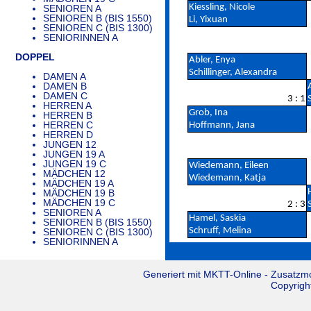
Kiessling, Nicole
SENIOREN A
SENIOREN B (BIS 1550)
Li, Yixuan
SENIOREN C (BIS 1300)
SENIORINNEN A
DOPPEL
Abler, Enya
Schillinger, Alexandra
DAMEN A
DAMEN B
DAMEN C
3 : 1
HERREN A
Grob, Ina
HERREN B
HERREN C
Hoffmann, Jana
HERREN D
JUNGEN 12
JUNGEN 19 A
JUNGEN 19 C
Wiedemann, Eileen
MÄDCHEN 12
Wiedemann, Katja
MÄDCHEN 19 A
MÄDCHEN 19 B
MÄDCHEN 19 C
2 : 3
SENIOREN A
Hamel, Saskia
SENIOREN B (BIS 1550)
Schruff, Melina
SENIOREN C (BIS 1300)
SENIORINNEN A
Generiert mit
MKTT-Online
- Zusatzm
Copyrigh