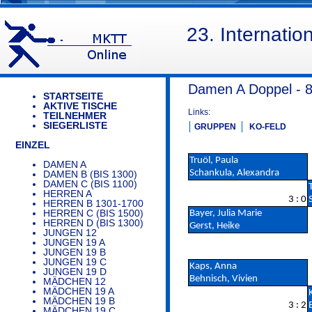
23. Internati
Damen A Doppel - 
STARTSEITE
AKTIVE TISCHE
Links:
TEILNEHMER
SIEGERLISTE
GRUPPEN
KO-FELD
EINZEL
Truöl, Paula
DAMEN A
Schankula, Alexandra
DAMEN B (BIS 1300)
DAMEN C (BIS 1100)
HERREN A
3 : 0
HERREN B 1301-1700
HERREN C (BIS 1500)
Bayer, Julia Marie
HERREN D (BIS 1300)
Gerst, Heike
JUNGEN 12
JUNGEN 19 A
JUNGEN 19 B
JUNGEN 19 C
Kaps, Anna
JUNGEN 19 D
Behnisch, Vivien
MÄDCHEN 12
MÄDCHEN 19 A
MÄDCHEN 19 B
3 : 2
MÄDCHEN 19 C